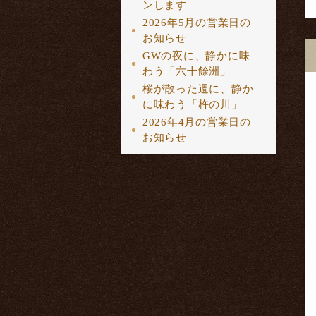
ンします
2026年5月の営業日の
お知らせ
GWの夜に、静かに味
わう「六十餘洲」
桜が散った週に、静か
に味わう「杵の川」
2026年4月の営業日の
お知らせ