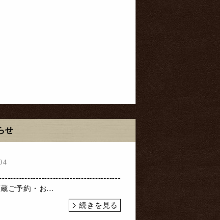
らせ
04
-------------------------------------------
藤蔵ご予約・お...
続きを見る