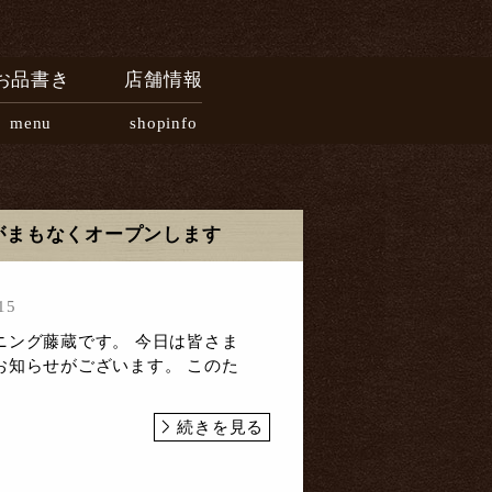
お品書き
店舗情報
menu
shopinfo
がまもなくオープンします
15
ニング藤蔵です。 今日は皆さま
お知らせがございます。 このた
続きを見る