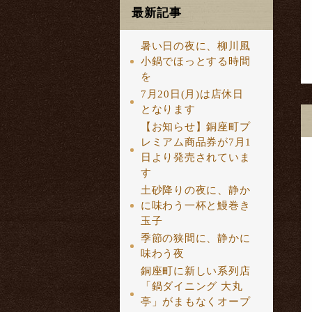
最新記事
暑い日の夜に、柳川風
小鍋でほっとする時間
を
7月20日(月)は店休日
となります
【お知らせ】銅座町プ
レミアム商品券が7月1
日より発売されていま
す
土砂降りの夜に、静か
に味わう一杯と鰻巻き
玉子
季節の狭間に、静かに
味わう夜
銅座町に新しい系列店
「鍋ダイニング 大丸
亭」がまもなくオープ