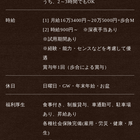
うち、2～3時間でもOK
時給
[1] 月給16万3400円～20万5000円+歩合M
[2] 時給900円～ ※深夜手当あり
※試用期間あり
※経験・能力・センスなどを考慮して優
遇
賞与年1回（歩合による賞与）
休日
日曜日・GW・年末年始・お盆
福利厚生
食事付き、制服貸与、車通勤可、駐車場
あり、昇給あり
各種社会保険完備(雇用・労災・健康・厚
生)