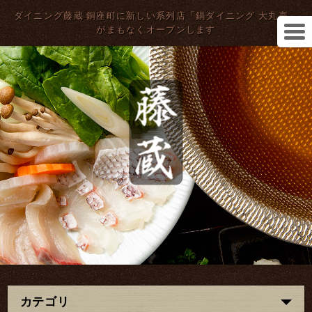
ダイニング藤蔵 銅座町に新しい系列店「鍋ダイニング 大丸亭」
がまもなくオープンします
カテゴリ