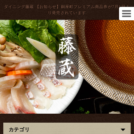
ダイニング藤蔵 【お知らせ】銅座町プレミアム商品券が7月1日よ
り発売されています
カテゴリ