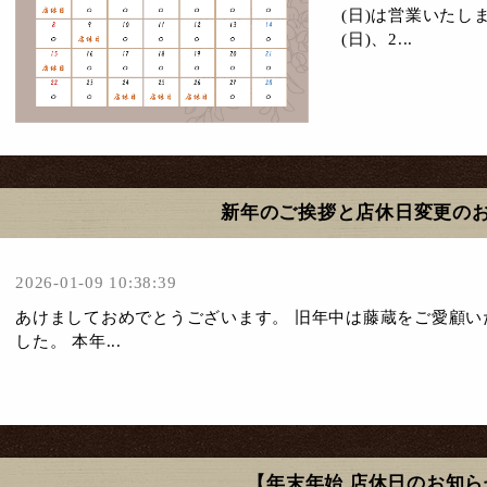
(日)は営業いたしま
(日)、2...
新年のご挨拶と店休日変更の
2026-01-09 10:38:39
あけましておめでとうございます。 旧年中は藤蔵をご愛顧い
した。 本年...
【年末年始 店休日のお知ら