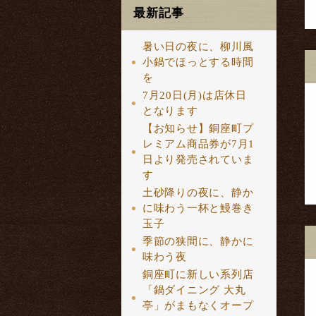
最新記事
暑い日の夜に、柳川風
小鍋でほっとする時間
を
7月20日(月)は店休日
となります
【お知らせ】銅座町プ
レミアム商品券が7月1
日より発売されていま
す
土砂降りの夜に、静か
に味わう一杯と鰻巻き
玉子
季節の狭間に、静かに
味わう夜
銅座町に新しい系列店
「鍋ダイニング 大丸
亭」がまもなくオープ