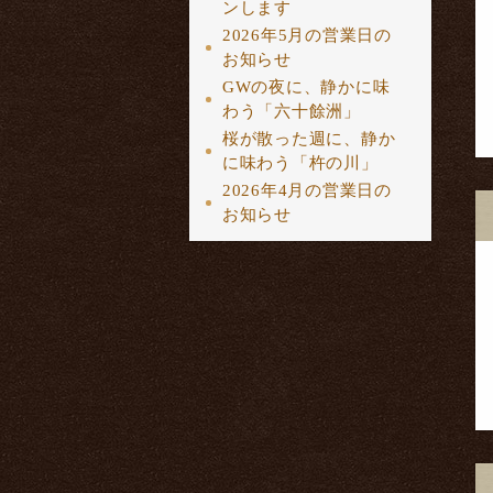
ンします
2026年5月の営業日の
お知らせ
GWの夜に、静かに味
わう「六十餘洲」
桜が散った週に、静か
に味わう「杵の川」
2026年4月の営業日の
お知らせ